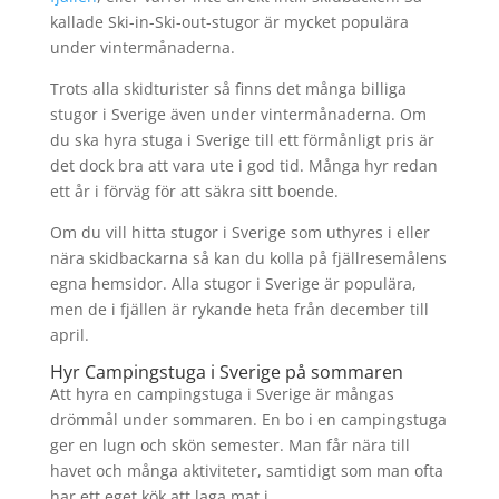
kallade Ski-in-Ski-out-stugor är mycket populära
under vintermånaderna.
Trots alla skidturister så finns det många billiga
stugor i Sverige även under vintermånaderna. Om
du ska hyra stuga i Sverige till ett förmånligt pris är
det dock bra att vara ute i god tid. Många hyr redan
ett år i förväg för att säkra sitt boende.
Om du vill hitta stugor i Sverige som uthyres i eller
nära skidbackarna så kan du kolla på fjällresemålens
egna hemsidor. Alla stugor i Sverige är populära,
men de i fjällen är rykande heta från december till
april.
Hyr Campingstuga i Sverige på sommaren
Att hyra en campingstuga i Sverige är mångas
drömmål under sommaren. En bo i en campingstuga
ger en lugn och skön semester. Man får nära till
havet och många aktiviteter, samtidigt som man ofta
har ett eget kök att laga mat i.