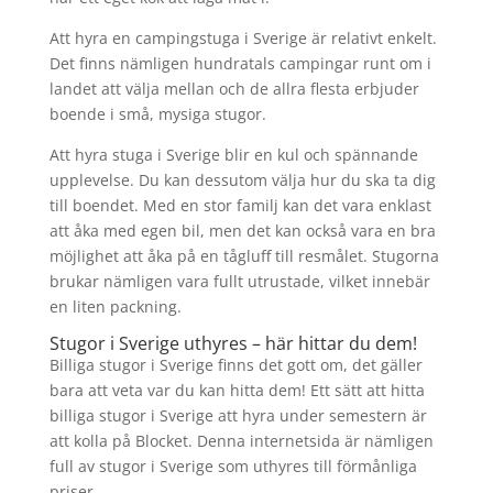
Att hyra en campingstuga i Sverige är relativt enkelt.
Det finns nämligen hundratals campingar runt om i
landet att välja mellan och de allra flesta erbjuder
boende i små, mysiga stugor.
Att hyra stuga i Sverige blir en kul och spännande
upplevelse. Du kan dessutom välja hur du ska ta dig
till boendet. Med en stor familj kan det vara enklast
att åka med egen bil, men det kan också vara en bra
möjlighet att åka på en tågluff till resmålet. Stugorna
brukar nämligen vara fullt utrustade, vilket innebär
en liten packning.
Stugor i Sverige uthyres – här hittar du dem!
Billiga stugor i Sverige finns det gott om, det gäller
bara att veta var du kan hitta dem! Ett sätt att hitta
billiga stugor i Sverige att hyra under semestern är
att kolla på Blocket. Denna internetsida är nämligen
full av stugor i Sverige som uthyres till förmånliga
priser.