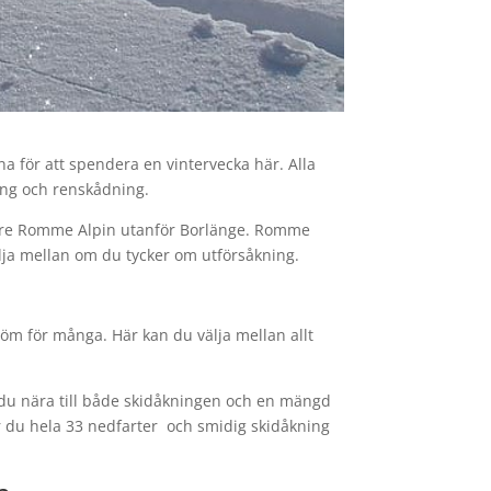
na för att spendera en vintervecka här. Alla
ing och renskådning.
 mindre Romme Alpin utanför Borlänge. Romme
lja mellan om du tycker om utförsåkning.
 dröm för många. Här kan du välja mellan allt
r du nära till både skidåkningen och en mängd
får du hela 33 nedfarter och smidig skidåkning