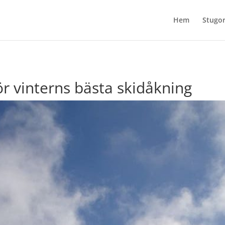
Hem
Stugor
ör vinterns bästa skidåkning