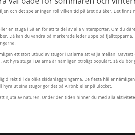
t bra val både för sommaren och vinter
miljen och det spelar ingen roll vilken tid på året du åker. Det finn
eller en stuga i Sälen för att ta del av alla vintersporter. Om du d
mber. Då kan du vandra på markerade leder uppe på fjälltopparna, 
ningarna.
ämligen ett stort utbud av stugor i Dalarna att välja mellan. Oavsett
id. Att hyra stuga i Dalarna är nämligen otroligt populärt, så du bör 
ig direkt till de olika skidanläggningarna. De flesta håller näml
 hyra ut sina stugor gör det på Airbnb eller på Blocket.
för att njuta av naturen. Under den tiden hinner du med alla aktivit