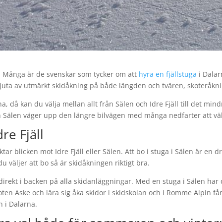
 Många är de svenskar som tycker om att
hyra en fjällstuga
i Dalar
njuta av utmärkt skidåkning på både längden och tvären, skoteråkn
na, då kan du välja mellan allt från Sälen och Idre Fjäll till det
ch Sälen väger upp den längre bilvägen med många nedfarter att vä
re Fjäll
iktar blicken mot Idre Fjäll eller Sälen. Att bo i stuga i Sälen är en
du väljer att bo så är skidåkningen riktigt bra.
 direkt i backen på alla skidanläggningar. Med en stuga i Sälen ha
skoten Aske och lära sig åka skidor i skidskolan och i Romme Alpin 
en i Dalarna.