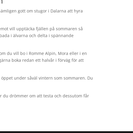
n
s nämligen gott om stugor i Dalarna att hyra
äremot vill upptäcka fjällen på sommaren så
bada i älvarna och delta i spännande
 om du vill bo i Romme Alpin, Mora eller i en
gärna boka redan ett halvår i förväg för att
igen öppet under såväl vintern som sommaren. Du
eter du drömmer om att testa och dessutom får