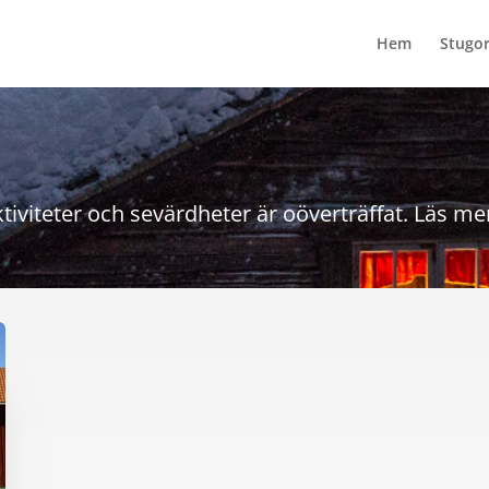
Hem
Stugor
viteter och sevärdheter är oöverträffat. Läs mer 