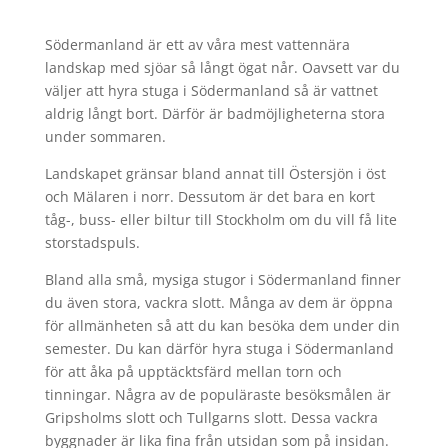
Södermanland är ett av våra mest vattennära
landskap med sjöar så långt ögat når. Oavsett var du
väljer att hyra stuga i Södermanland så är vattnet
aldrig långt bort. Därför är badmöjligheterna stora
under sommaren.
Landskapet gränsar bland annat till Östersjön i öst
och Mälaren i norr. Dessutom är det bara en kort
tåg-, buss- eller biltur till Stockholm om du vill få lite
storstadspuls.
Bland alla små, mysiga stugor i Södermanland finner
du även stora, vackra slott. Många av dem är öppna
för allmänheten så att du kan besöka dem under din
semester. Du kan därför hyra stuga i Södermanland
för att åka på upptäcktsfärd mellan torn och
tinningar. Några av de populäraste besöksmålen är
Gripsholms slott och Tullgarns slott. Dessa vackra
byggnader är lika fina från utsidan som på insidan.