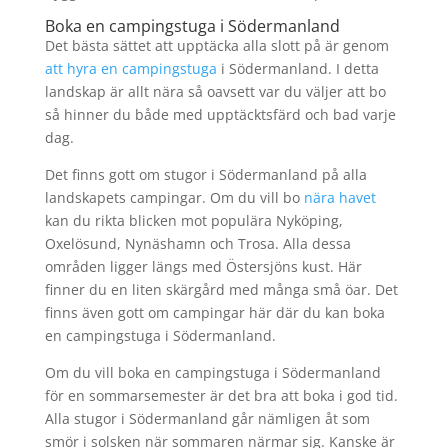
Boka en campingstuga i Södermanland
Det bästa sättet att upptäcka alla slott på är genom
att hyra en campingstuga
i Södermanland. I detta
landskap är allt nära så oavsett var du väljer att bo
så hinner du både med upptäcktsfärd och bad varje
dag.
Det finns gott om stugor i Södermanland på alla
landskapets campingar. Om du vill bo
nära havet
kan du rikta blicken mot populära Nyköping,
Oxelösund, Nynäshamn och Trosa. Alla dessa
områden ligger längs med Östersjöns kust. Här
finner du en liten skärgård med många små öar. Det
finns även gott om campingar här där du kan boka
en campingstuga i Södermanland.
Om du vill boka en campingstuga i Södermanland
för en sommarsemester är det bra att boka i god tid.
Alla stugor i Södermanland går nämligen åt som
smör i solsken när sommaren närmar sig. Kanske är