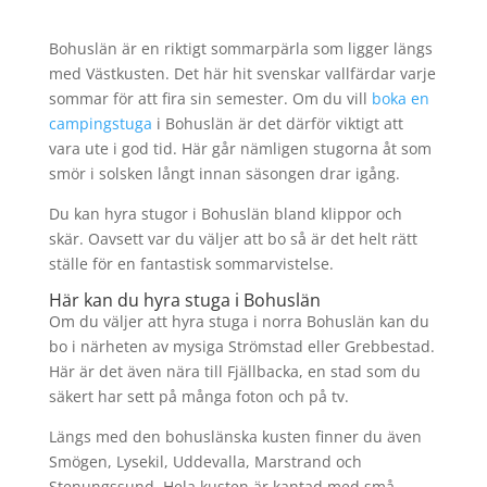
Bohuslän är en riktigt sommarpärla som ligger längs
med Västkusten. Det här hit svenskar vallfärdar varje
sommar för att fira sin semester. Om du vill
boka en
campingstuga
i Bohuslän är det därför viktigt att
vara ute i god tid. Här går nämligen stugorna åt som
smör i solsken långt innan säsongen drar igång.
Du kan hyra stugor i Bohuslän bland klippor och
skär. Oavsett var du väljer att bo så är det helt rätt
ställe för en fantastisk sommarvistelse.
Här kan du hyra stuga i Bohuslän
Om du väljer att hyra stuga i norra Bohuslän kan du
bo i närheten av mysiga Strömstad eller Grebbestad.
Här är det även nära till Fjällbacka, en stad som du
säkert har sett på många foton och på tv.
Längs med den bohuslänska kusten finner du även
Smögen, Lysekil, Uddevalla, Marstrand och
Stenungssund. Hela kusten är kantad med små